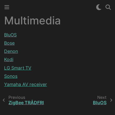
Multimedia
BluOS
Bose
Denon
Kodi
LG Smart TV
Sonos
Yamaha AV receiver
Previous
Next
ZigBee TRÅDFRI
BluOS